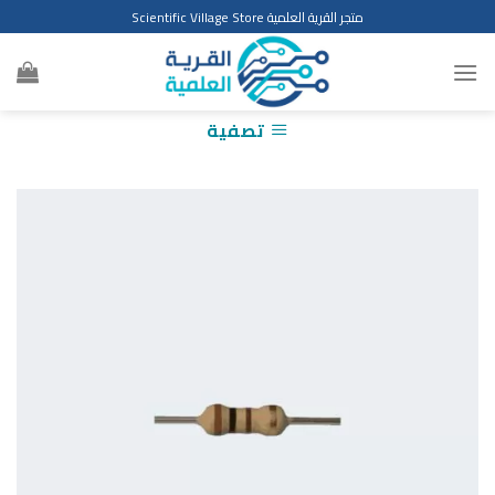
Ski
متجر القرية العلمية Scientific Village Store
t
conten
تصفية