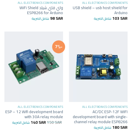
ALL ELECTRONICS COMPONENTS
ALL ELECTRONICS COMPONENTS
USB shield – usb host shield for
واي فاي شيلد WiFi Shield
ESP8266 for Arduino
Arduino
98
SAR
103
SAR
شامل الضريبة
شامل الضريبة
-7%
ALL ELECTRONICS COMPONENTS
ALL ELECTRONICS COMPONENTS
ESP – 12 Wifi development board
AC/DC ESP-12F WIFI
with 30A relay module
development board with single-
channel relay module ESP8266
140
SAR
150
SAR
شامل الضريبة
180
SAR
شامل الضريبة