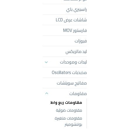
راسبيري باي
شاشات عرض LCD
فارستور MOV
فيوزات
ليد ماتريكس
ليدات وموحدات
مذبذبات Oscillators
مفاتيح سويتشات
مقاومات
مقاومات ربع واط
مقاومات ضوئية
مقاومات متغيرة
بوتنشوميتر