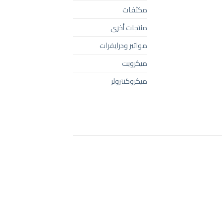
مكثفات
منتجات أخرى
مواتير ودرايفرات
ميكروبت
ميكروكنترولر