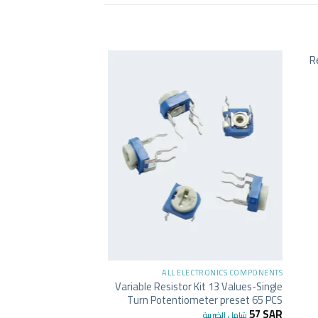
+
LECTRONICS COMPONENTS
ALL ELECTRONICS COMPONENTS
Variable Resistor Kit 13 Values-Single
istor 100K Ohm 1/4W
Turn Potentiometer preset 65 PCS
1
SAR
شامل الضريبة
57
SAR
شامل الضريبة