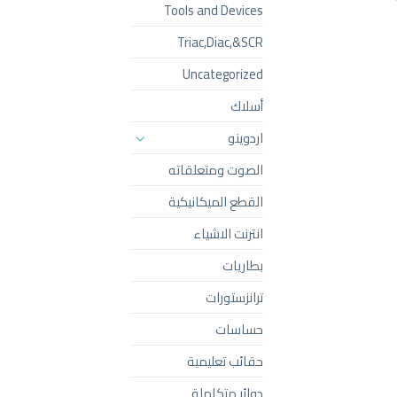
Tools and Devices
Triac,Diac,&SCR
Uncategorized
أسلاك
اردوينو
الصوت ومتعلقاته
القطع الميكانيكية
انترنت الاشياء
بطاريات
ترانزستورات
حساسات
حقائب تعليمية
دوائر متكاملة