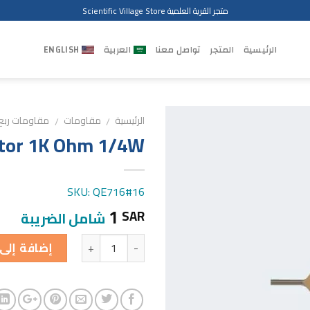
متجر القرية العلمية Scientific Village Store
الرئيسية
المتجر
تواصل معنا
العربية
ENGLISH
الرئيسية
مقاومات
مقاومات ربع
/
/
stor 1K Ohm 1/4W
SKU: QE716#16
1
SAR
شامل الضريبة
الكمية
إضافة إلى