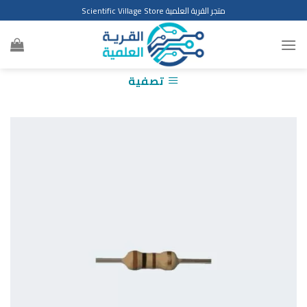
Ski
متجر القرية العلمية Scientific Village Store
t
conten
تصفية