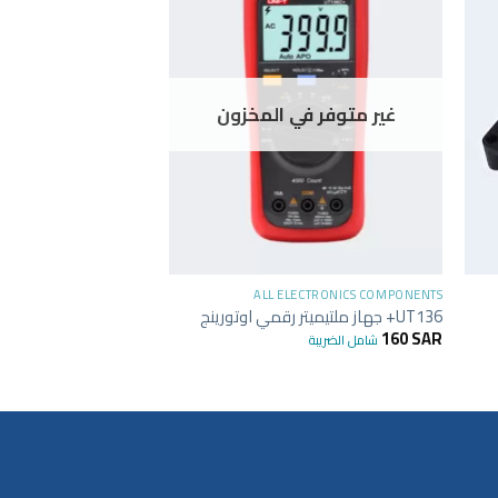
غير متوفر في المخزون
غير متوفر في
+
LECTRONICS COMPONENTS
ALL ELECTRONICS COMPONENTS
ter for raspberry pi-
UT136+ جهاز ملتيميتر رقمي اوتورينج
3 5V-2.5A
160
SAR
شامل الضريبة
41
SAR
شامل الضريبة