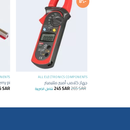
-8%
+
ONENTS
ALL ELECTRONICS COMPONENTS
جهاز كلامب أمبير ملتيميتر
rry pi
5
SAR
245
SAR
265
SAR
شامل الضريبة