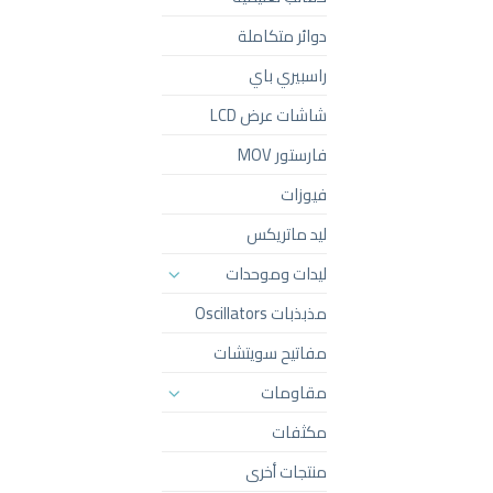
دوائر متكاملة
راسبيري باي
شاشات عرض LCD
فارستور MOV
فيوزات
ليد ماتريكس
ليدات وموحدات
مذبذبات Oscillators
مفاتيح سويتشات
مقاومات
مكثفات
منتجات أخرى