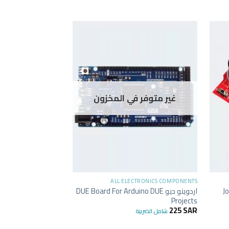
غير متوفر في المخزون
+
+
TRONICS COMPONENTS
ALL ELECTRONICS COMPONENTS
Jo
اردوينو ديو DUE Board For Arduino DUE
اصغ
LilyPad CJMCU
Projects
41
SAR
225
SAR
شامل الضريبة
شامل الضريبة