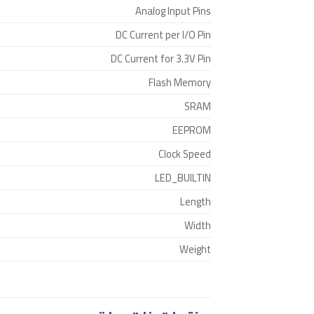
Analog Input Pins
DC Current per I/O Pin
DC Current for 3.3V Pin
Flash Memory
SRAM
EEPROM
Clock Speed
LED_BUILTIN
Length
Width
Weight