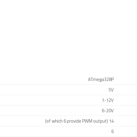
ATmega328P
5V
7-12V
6-20V
14 (of which 6 provide PWM output)
6