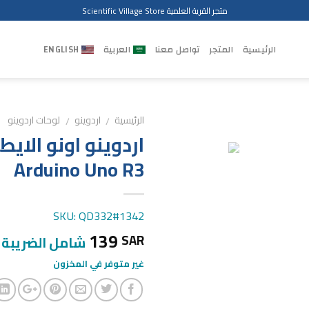
متجر القرية العلمية Scientific Village Store
الرئيسية
المتجر
تواصل معنا
العربية
ENGLISH
الرئيسية
اردوينو
لوحات اردوينو
/
/
اردوينو اونو الايط
Arduino Uno R3
SKU: QD332#1342
139
SAR
شامل الضريبة
غير متوفر في المخزون