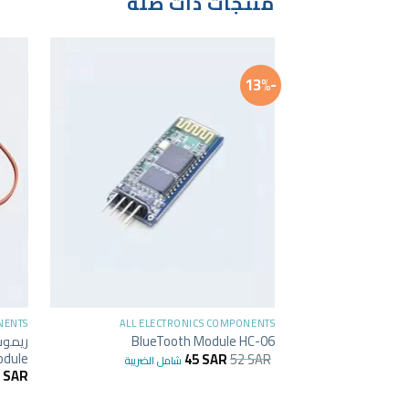
منتجات ذات صلة
-13%
+
NENTS
ALL ELECTRONICS COMPONENTS
BlueTooth Module HC-06
odule
45
SAR
52
SAR
شامل الضريبة
7
SAR