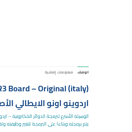
الوصف
معلومات إضافية
 Board – Original (italy)
اردوينو اونو الايطالي الأص
الوسيلة الأسرع لبرمجة الدوائر الالكترونية – ار
يتم برمجته وبناءا على البرمجة تتغير وظيفته و