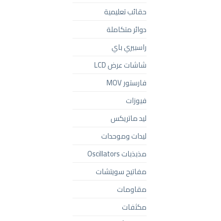
حقائب تعليمية
دوائر متكاملة
راسبيري باي
شاشات عرض LCD
فارستور MOV
فيوزات
ليد ماتريكس
ليدات وموحدات
مذبذبات Oscillators
مفاتيح سويتشات
مقاومات
مكثفات