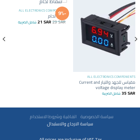
ALL ELECTRONICS COMPONENTS
-9%
شفاط لحام
21
SAR
23
SAR
شامل الضريبة
ALL ELECTRONICS COMPONENTS
مقياس للجهد والتيار Current and
voltage display meter
35
SAR
شامل الضريبة
سياسة الخصوصية
اتفاقية وشروط الاستخدام
سياسة الارجاع والاستبدال
All prices are inclusive of VAT. Tax.