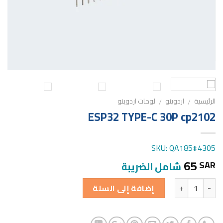
الرئيسية
اردوينو
لوحات اردوينو
/
/
ESP32 TYPE-C 30P cp2102
SKU: QA185#4305
65
SAR
شامل الضريبة
الكمية
إضافة إلى السلة