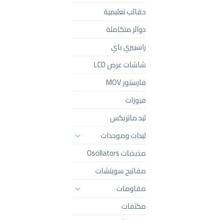
حقائب تعليمية
دوائر متكاملة
راسبيري باي
شاشات عرض LCD
فارستور MOV
فيوزات
ليد ماتريكس
ليدات وموحدات
مذبذبات Oscillators
مفاتيح سويتشات
مقاومات
مكثفات