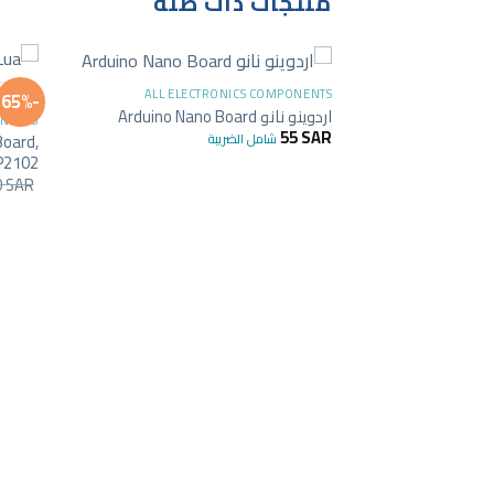
منتجات ذات صلة
+
ALL ELECTRONICS COMPONENTS
-65%
اردوينو نانو Arduino Nano Board
ONENTS
55
SAR
شامل الضريبة
oard,
P2102
0
SAR