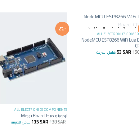
+
-2%
غير متوفر في المخزون
ALL ELECTRONICS COMP
NodeMCU ESP8266 WiFi Lua B
C
53
SAR
15
شامل الضريبة
+
ALL ELECTRONICS COMPONENTS
اردوينو ميجا Mega Board
135
SAR
138
SAR
شامل الضريبة