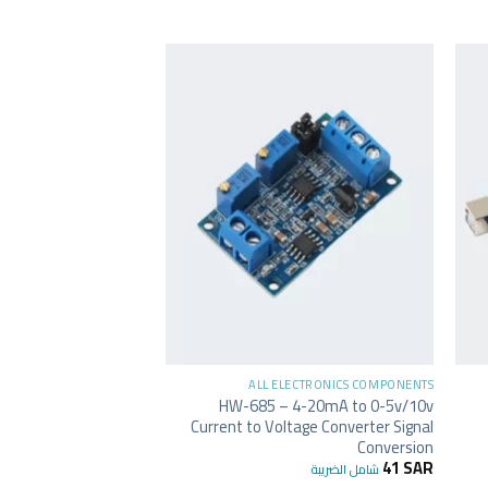
LECTRONICS COMPONENTS
SM GPS GPRS module
small
149
SAR
شامل الضريبة
+
ALL ELECTRONICS COMPONENTS
HW-685 – 4-20mA to 0-5v/10v
Current to Voltage Converter Signal
Conversion
41
SAR
شامل الضريبة