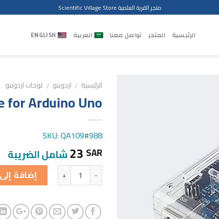
متجر القرية العلمية Scientific Village Store
الرئيسية
المتجر
تواصل معنا
العربية
ENGLISH
الرئيسية
اردوينو
لوحات اردوينو
/
/
e for Arduino Uno
SKU: QA109#988
23
SAR
شامل الضريبة
الكمية
إضافة إلى