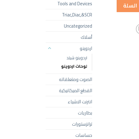
Tools and Devices
 السلة
Triac,Diac,&SCR
Uncategorized
أسلاك
اردوينو
اردوينو شيلد
لوحات اردوينو
الصوت ومتعلقاته
القطع الميكانيكية
انترنت الاشياء
بطاريات
ترانزستورات
حساسات