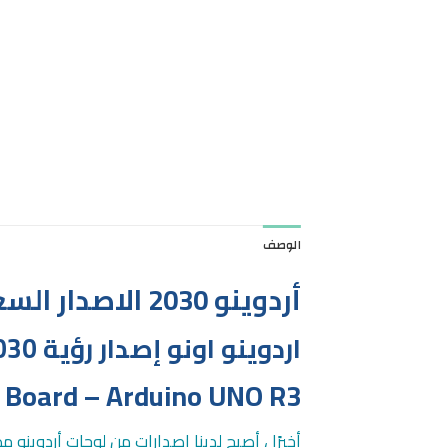
الوصف
أردوينو 2030 الاصدار السعودي
اردوينو اونو إصدار رؤية 2030 البشمهندس
Board – Arduino UNO R3
أخيرًا ، أصبح لدينا إصدارات من لوحات أردوينو 