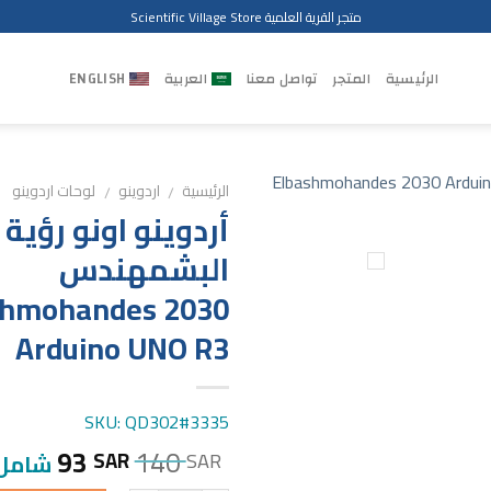
متجر القرية العلمية Scientific Village Store
الرئيسية
المتجر
تواصل معنا
العربية
ENGLISH
الرئيسية
اردوينو
لوحات اردوينو
/
/
البشمهندس
shmohandes 2030
Arduino UNO R3
SKU: QD302#3335
93
140
SAR
SAR
شامل 