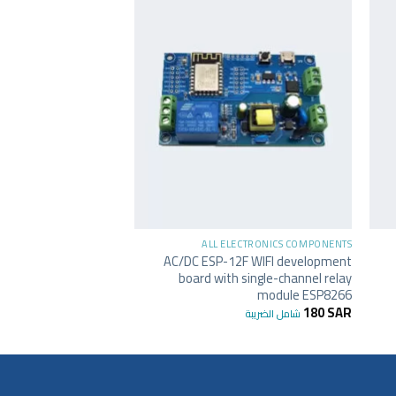
-15%
غير متوفر في
+
LECTRONICS COMPONENTS
ALL ELECTRONICS COMPONENTS
 Development Board
AC/DC ESP-12F WIFI development
Bluetooth30P CP2102
board with single-channel relay
module ESP8266
55
SAR
65
SAR
شامل ا
180
SAR
شامل الضريبة