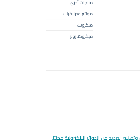
منتجات أخرى
مواتير ودرايفرات
ميكروبت
ميكروكنترولر
نيع العديد من الدوائر الإلكترونية محليًا.