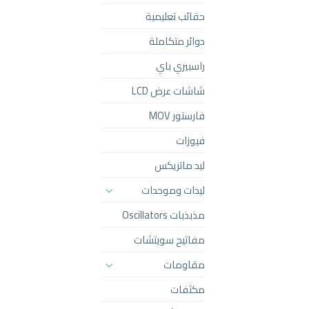
حقائب تعليمية
دوائر متكاملة
راسبيري باي
شاشات عرض LCD
فارستور MOV
فيوزات
ليد ماتريكس
ليدات وموحدات
مذبذبات Oscillators
مفاتيح سويتشات
مقاومات
مكثفات