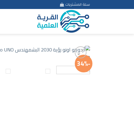
Ski
سلة المشتريات
t
conten
-34%