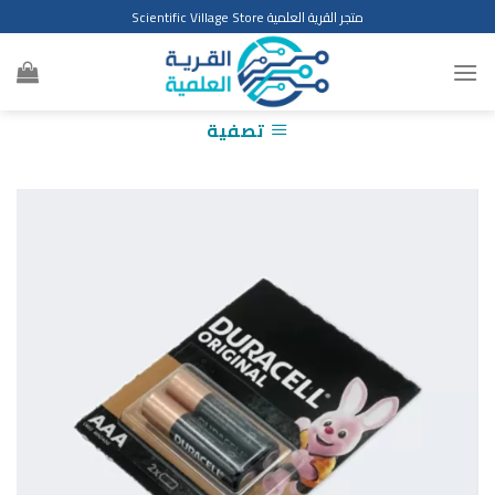
Ski
متجر القرية العلمية Scientific Village Store
t
conten
تصفية