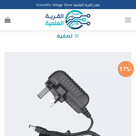
Ski
متجر القرية العلمية Scientific Village Store
t
conten
تصفية
-17%