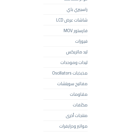
راسبيري باي
شاشات عرض LCD
فارستور MOV
فيوزات
ليد ماتريكس
ليدات وموحدات
مذبذبات Oscillators
مفاتيح سويتشات
مقاومات
مكثفات
منتجات أخرى
مواتير ودرايفرات