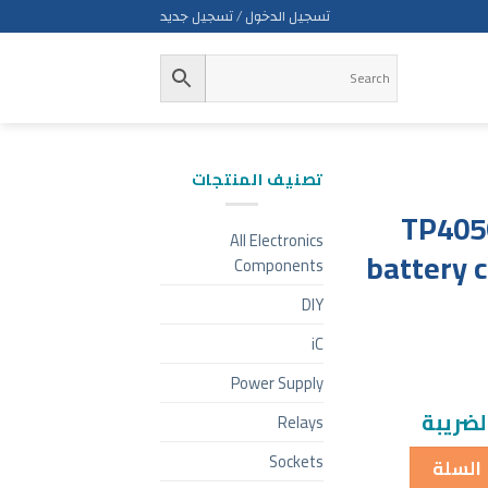
تسجيل الدخول / تسجيل جديد
تصنيف المنتجات
TP4056
All Electronics
battery 
Components
DIY
iC
Power Supply
لضريبة
Relays
Sockets
 السلة