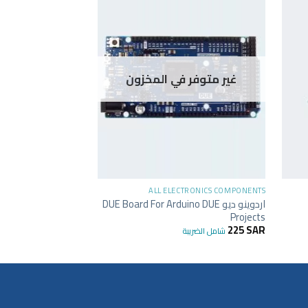
-65%
غير متوفر في المخزون
غير متوفر 
+
+
TRONICS COMPONENTS
ALL ELECTRONICS COMPONENTS
اردوينو ديو DUE Board For Arduino DUE
6 WiFi Lua Board,
CP2102
Projects
53
SAR
150
SAR
225
SAR
شامل الضريبة
شا