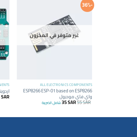
-36%
غير متوفر في المخزون
+
NENTS
ALL ELECTRONICS COMPONENTS
ESP8266 ESP-01 based on ESP8266
اردوينو او
واي فاي موديول
9
SAR
35
SAR
55
SAR
شامل الضريبة