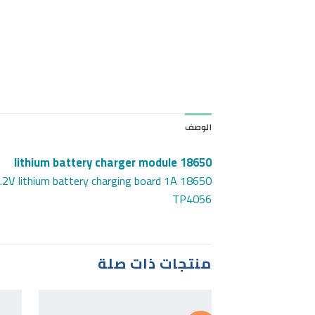
الوصف
18650 lithium battery charger module
18650 lithium battery protection 3.7v 3.6V 4.2V lithium battery charging board 1A
TP4056
منتجات ذات صلة