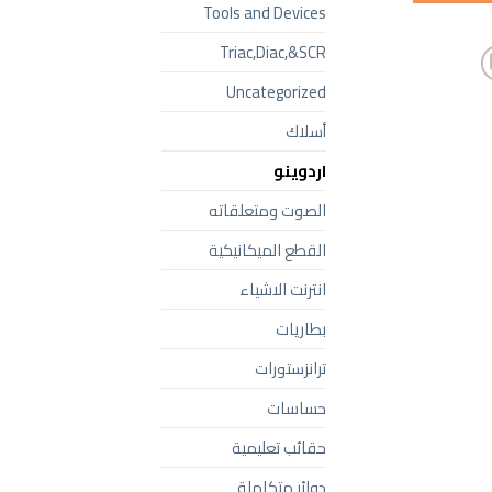
Tools and Devices
Triac,Diac,&SCR
Uncategorized
أسلاك
اردوينو
الصوت ومتعلقاته
القطع الميكانيكية
انترنت الاشياء
بطاريات
ترانزستورات
حساسات
حقائب تعليمية
دوائر متكاملة