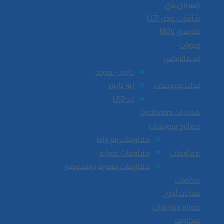
راسبيري باي
شاشات عرض LCD
فارستور MOV
فيوزات
ليد ماتريكس
دايود - موحد
ليدات وموحدات
زينر دايود
ليد LED
مذبذبات Oscillators
مفاتيح سويتشات
مقاومات ربع واط
مقاومات
مقاومات ضوئية
مقاومات متغيرة بوتنشوميتر
مكثفات
منتجات أخرى
مواتير ودرايفرات
ميكروبت