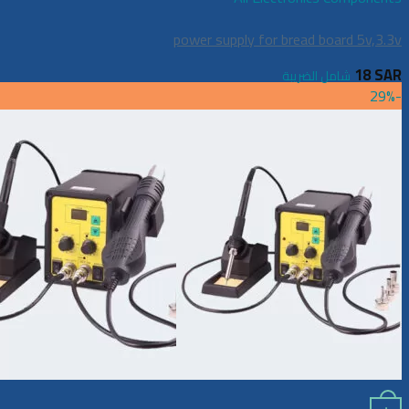
power supply for bread board 5v,3.3v
18
SAR
شامل الضريبة
-29%