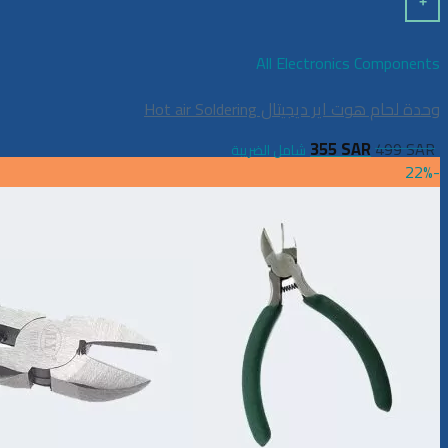
+
All Electronics Components
وحدة لحام هوت اير ديجيتال Hot air Soldering
355
SAR
499
SAR
شامل الضريبة
-22%