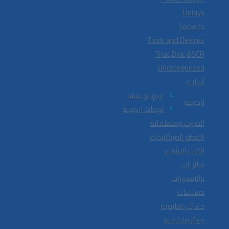
Relays
Sockets
Tools and Devices
Triac,Diac,&SCR
Uncategorized
أسلاك
اردوينو شيلد
اردوينو
لوحات اردوينو
الصوت ومتعلقاته
القطع الميكانيكية
انترنت الاشياء
بطاريات
ترانزستورات
حساسات
حقائب تعليمية
دوائر متكاملة