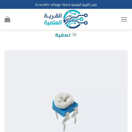
Ski
متجر القرية العلمية Scientific Village Store
t
conten
تصفية