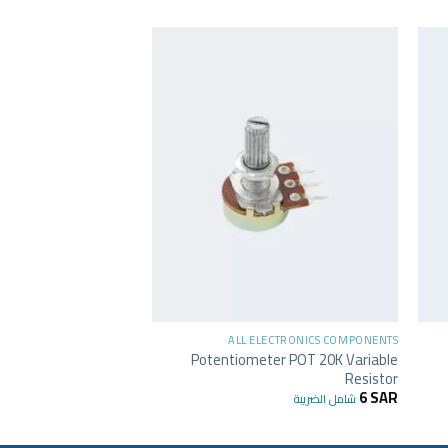
+
LECTRONICS COMPONENTS
ALL ELECTRONICS COMPONENTS
ecision Potentiometer
Potentiometer POT 20K Variable
100K Ohm
Resistor
6
SAR
6
SAR
شامل الضريبة
شامل الضريبة