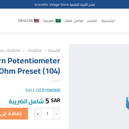
متجر القرية العلمية Scientific Village Store
الرئيسية
المتجر
تواصل معنا
العربية
ENGLISH
الرئيسية
مقاومات
مقاومات متغي
/
/
rn Potentiometer
Ohm Preset (104)
SKU: QE878#888
5
SAR
شامل الضريبة
الكمية
إضافة إلى