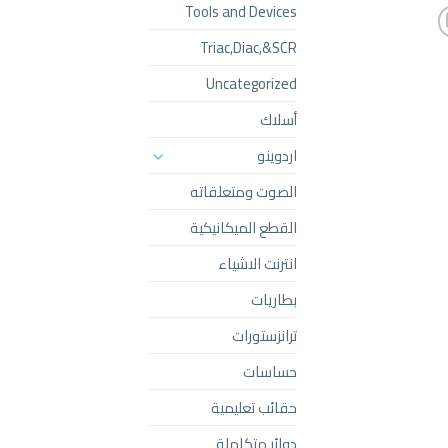
Tools and Devices
Triac,Diac,&SCR
Uncategorized
أسلاك
اردوينو
الصوت ومتعلقاته
القطع الميكانيكية
انترنت الاشياء
بطاريات
ترانزستورات
حساسات
حقائب تعليمية
دوائر متكاملة