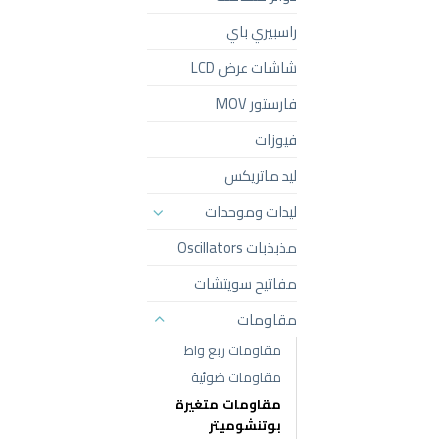
راسبيري باي
شاشات عرض LCD
فارستور MOV
فيوزات
ليد ماتريكس
ليدات وموحدات
مذبذبات Oscillators
مفاتيح سويتشات
مقاومات
مقاومات ربع واط
مقاومات ضوئية
مقاومات متغيرة
بوتنشوميتر