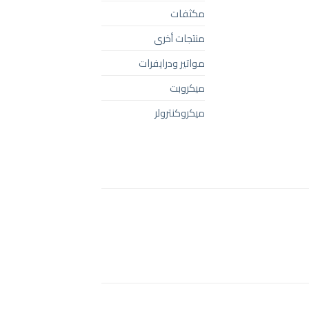
مكثفات
منتجات أخرى
مواتير ودرايفرات
ميكروبت
ميكروكنترولر