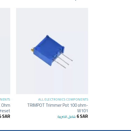
+
ONENTS
ALL ELECTRONICS COMPONENTS
0K Ohm
TRIMPOT Trimmer Pot 100 ohm-
reset
W101
5
SAR
6
SAR
شامل الضريبة