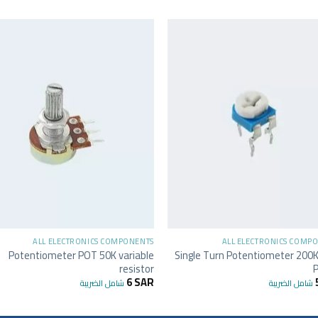
+
+
ALL ELECTRONICS COMPONENTS
ALL ELECTRONICS COMP
Potentiometer POT 50K variable
Single Turn Potentiometer 20
resistor
P
6
SAR
شامل الضريبة
شامل الضريبة