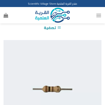
Ski
متجر القرية العلمية Scientific Village Store
t
conten
تصفية