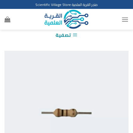
Ski
متجر القرية العلمية Scientific Village Store
t
conten
تصفية