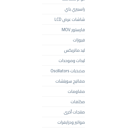
راسبيري باي
شاشات عرض LCD
فارستور MOV
فيوزات
ليد ماتريكس
ليدات وموحدات
مذبذبات Oscillators
مفاتيح سويتشات
مقاومات
مكثفات
منتجات أخرى
مواتير ودرايفرات