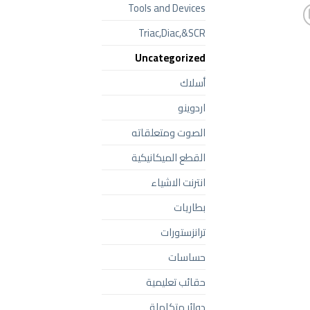
Tools and Devices
Triac,Diac,&SCR
Uncategorized
أسلاك
اردوينو
الصوت ومتعلقاته
القطع الميكانيكية
انترنت الاشياء
بطاريات
ترانزستورات
حساسات
حقائب تعليمية
دوائر متكاملة