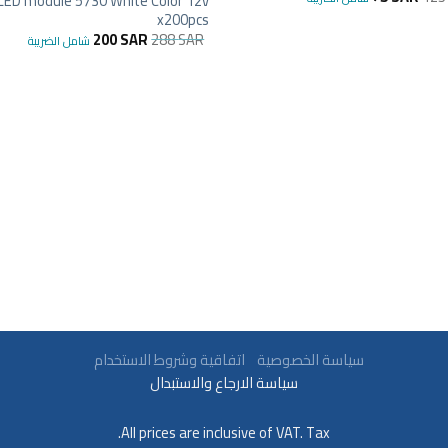
LED module 5730 White Color 12v
x200pcs
200
SAR
288
SAR
شامل الضريبة
سياسة الخصوصية
اتفاقية وشروط الاستخدام
سياسة الارجاع والاستبدال
All prices are inclusive of VAT. Tax.