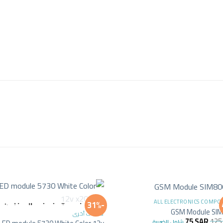
+
ALL ELECTRONICS COMPO
-31%
غير متوفر في المخزون
GSM Module SI
منتجات أخرى
75
SAR
12
شامل الضريبة