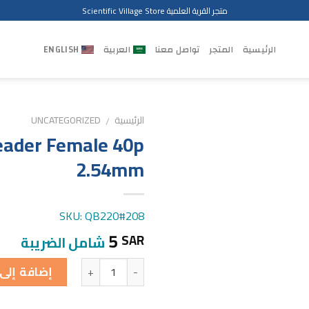
متجر القرية العلمية Scientific Village Store
الرئيسية
المتجر
تواصل معنا
العربية
ENGLISH
الرئيسية
UNCATEGORIZED
/
eader Female 40p
2.54mm
SKU: QB220#208
5
SAR
شامل الضريبة
الكمية
إضافة إلى