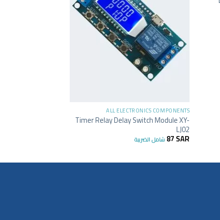
Intermittent sound
13
SAR
15
SAR
شام
+
ALL ELECTRONICS COMPONENTS
Timer Relay Delay Switch Module XY-
LJ02
87
SAR
شامل الضريبة