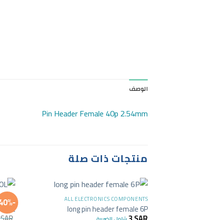
الوصف
Pin Header Female 40p 2.54mm
منتجات ذات صلة
+
NENTS
ALL ELECTRONICS COMPONENTS
-40%
M800L
long pin header female 6P
5
SAR
3
SAR
شامل الضريبة