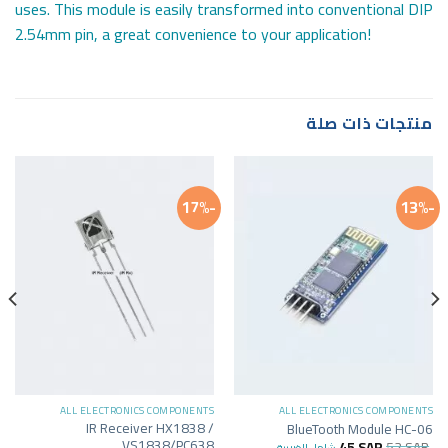
uses. This module is easily transformed into conventional DIP
2.54mm pin, a great convenience to your application!
منتجات ذات صلة
-17%
-13%
ALL ELECTRONICS COMPONENTS
ALL ELECTRONICS COMPONENTS
IR Receiver HX1838 /
BlueTooth Module HC-06
VS1838/PC638
45
SAR
52
SAR