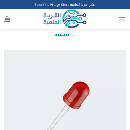
Ski
متجر القرية العلمية Scientific Village Store
t
conten
تصفية