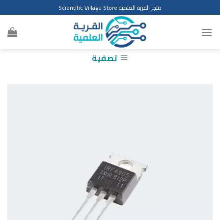
Ski
متجر القرية العلمية Scientific Village Store
t
conten
تصفية