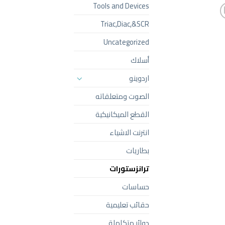
Tools and Devices
Triac,Diac,&SCR
Uncategorized
أسلاك
اردوينو
الصوت ومتعلقاته
القطع الميكانيكية
انترنت الاشياء
بطاريات
ترانزستورات
حساسات
حقائب تعليمية
دوائر متكاملة