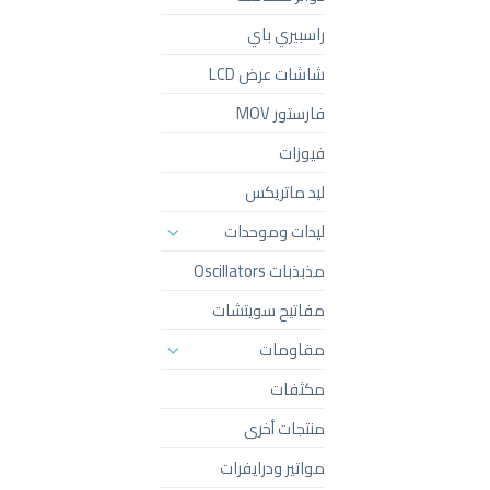
راسبيري باي
شاشات عرض LCD
فارستور MOV
فيوزات
ليد ماتريكس
ليدات وموحدات
مذبذبات Oscillators
مفاتيح سويتشات
مقاومات
مكثفات
منتجات أخرى
مواتير ودرايفرات