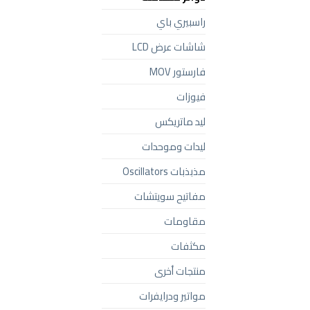
راسبيري باي
شاشات عرض LCD
فارستور MOV
فيوزات
ليد ماتريكس
ليدات وموحدات
مذبذبات Oscillators
مفاتيح سويتشات
مقاومات
مكثفات
منتجات أخرى
مواتير ودرايفرات