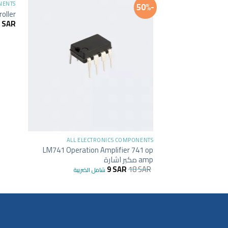
NENTS
-50%
oller
9
SAR
+
ALL ELECTRONICS COMPONENTS
LM741 Operation Amplifier 741 op
amp مكبر اشارة
9
SAR
18
SAR
شامل الضريبة