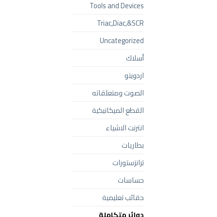
Tools and Devices
Triac,Diac,&SCR
Uncategorized
أسلاك
اردوينو
الصوت ومتعلقاته
القطع الميكانيكية
انترنت الاشياء
بطاريات
ترانزستورات
حساسات
حقائب تعليمية
دوائر متكاملة