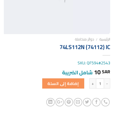
الرئيسية
دوائر متكاملة
/
74LS112N (74112) IC
SKU: QF594#2543
10
SAR
شامل الضريبة
الكمية
إضافة إلى السلة