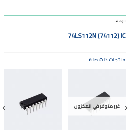
الوصف
74LS112N (74112) IC
منتجات ذات صلة
غير متوفر في المخزون