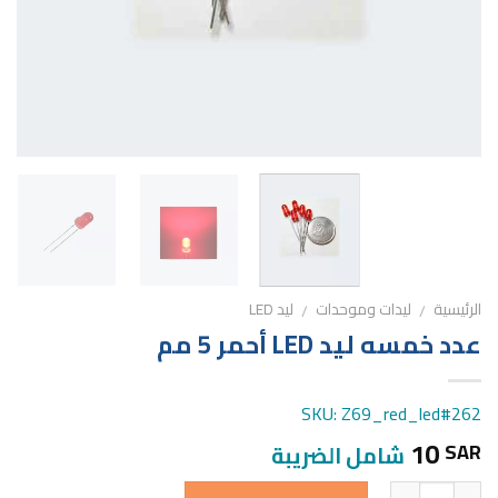
الرئيسية
ليدات وموحدات
ليد LED
/
/
عدد خمسه ليد LED أحمر 5 مم
SKU: Z69_red_led#262
10
SAR
شامل الضريبة
الكمية