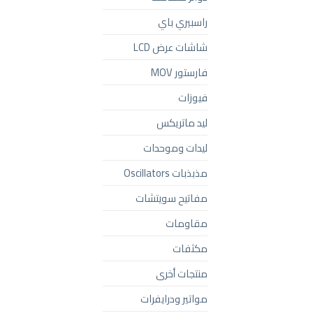
راسبيري باي
شاشات عرض LCD
فارستور MOV
فيوزات
ليد ماتريكس
ليدات وموحدات
مذبذبات Oscillators
مفاتيح سويتشات
مقاومات
مكثفات
منتجات أخرى
مواتير ودرايفرات