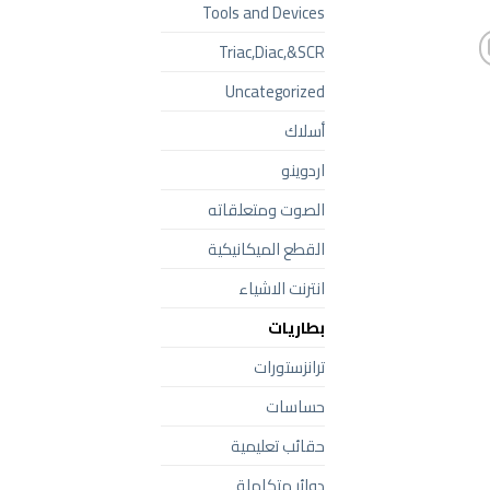
Tools and Devices
Triac,Diac,&SCR
Uncategorized
أسلاك
اردوينو
الصوت ومتعلقاته
القطع الميكانيكية
انترنت الاشياء
بطاريات
ترانزستورات
حساسات
حقائب تعليمية
دوائر متكاملة