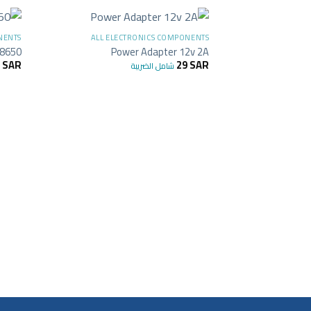
+
NENTS
ALL ELECTRONICS COMPONENTS
18650
Power Adapter 12v 2A
6
SAR
29
SAR
شامل الضريبة