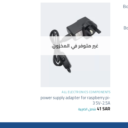
+
-62%
TRONICS COMPONENTS
50 lithium battery
Bo
 1A with protection
13
SAR
34
SAR
شام
غير متوفر في المخزون
+
ALL ELECTRONICS COMPONENTS
power supply adapter for raspberry pi-
3 5V-2.5A
41
SAR
شامل الضريبة