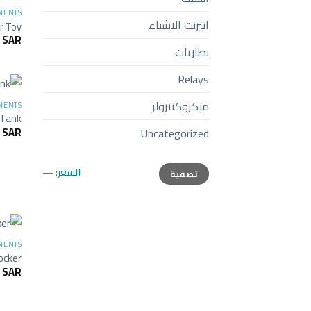
NENTS
انترنت الاشياء
r Toy
9
SAR
بطاريات
Relays
ميكروكنترولر
NENTS
c Tank
9
SAR
Uncategorized
أعلى
أدنى
السعر:
—
تصفية
سعر
سعر
NENTS
ocker
9
SAR