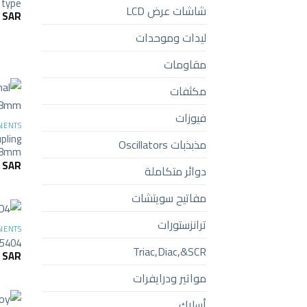
 type
شاشات عرض LCD
6
SAR
ليدات وموحدات
مقاومات
مكثفات
فيوزات
NENTS
pling
مذبذبات Oscillators
r 8mm
2
SAR
دوائر متكاملة
مفاتيح سويتشات
ترانزستورات
NENTS
N5404
Triac,Diac,&SCR
4
SAR
مواتير ودرايفرات
أسلاك