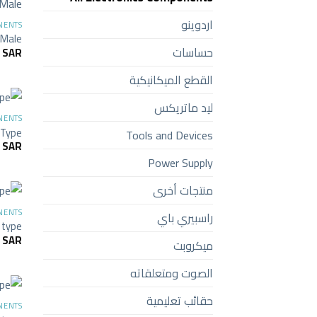
اردوينو
NENTS
 Male
حساسات
5
SAR
القطع الميكانيكية
ليد ماتريكس
NENTS
 Type
Tools and Devices
0
SAR
Power Supply
منتجات أخرى
NENTS
راسبيري باي
 type
6
SAR
ميكروبت
الصوت ومتعلقاته
حقائب تعليمية
NENTS