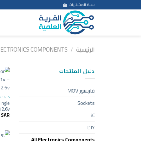
Ski
سلة المشتريات
t
conten
الرئيسية
LECTRONICS COMPONENTS
/
دليل المنتجات
فارستور MOV
NENTS
Sockets
Single
 12.6v
iC
5
SAR
DIY
All Electronics Components