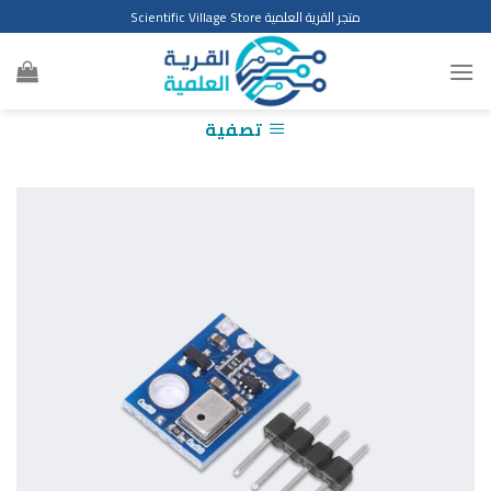
Ski
متجر القرية العلمية Scientific Village Store
t
conten
تصفية