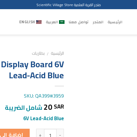
متجر القرية العلمية Scientific Village Store
الرئيسية
المتجر
تواصل معنا
العربية
ENGLISH
الرئيسية
بطاريات
/
 Display Board 6V
Lead-Acid Blue
SKU: QA399#3959
20
SAR
شامل الضريبة
6V Lead-Acid Blue
الكمية
إضافة إلى