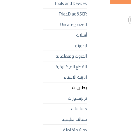
Tools and Devices
Triac,Diac,&SCR
Uncategorized
أسلاك
اردوينو
الصوت ومتعلقاته
القطع الميكانيكية
انترنت الاشياء
بطاريات
ترانزستورات
حساسات
حقائب تعليمية
دوائر متكاملة