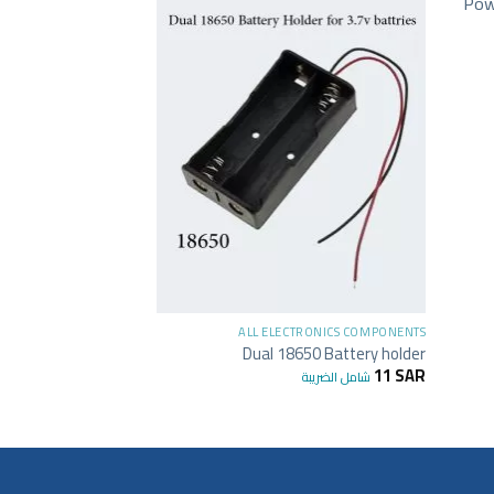
+
TRONICS COMPONENTS
ALL ELECTRONICS COMPONENTS
 Power Adapter to
Dual 18650 Battery holder
rew Terminal Block
11
SAR
شامل الضريبة
6
SAR
شامل الضريبة