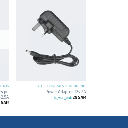
+
NENTS
ALL ELECTRONICS COMPONENTS
y pi-
Power Adapter 12v 2A
-2.5A
29
SAR
شامل الضريبة
1
SAR