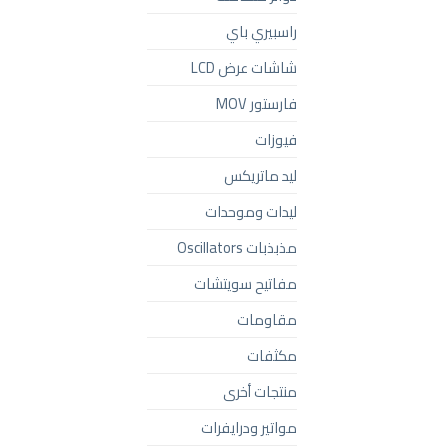
راسبيري باي
شاشات عرض LCD
فارستور MOV
فيوزات
ليد ماتريكس
ليدات وموحدات
مذبذبات Oscillators
مفاتيح سويتشات
مقاومات
مكثفات
منتجات أخرى
مواتير ودرايفرات