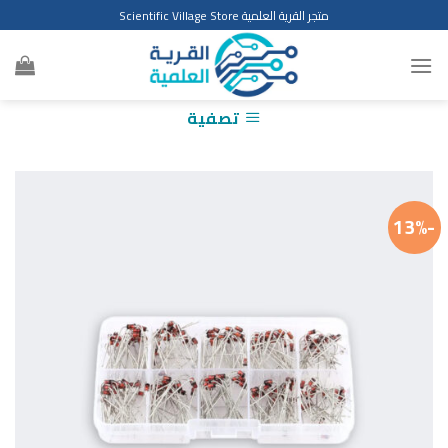
Ski
متجر القرية العلمية Scientific Village Store
t
conten
تصفية
-13%