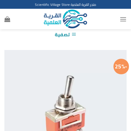
Ski
متجر القرية العلمية Scientific Village Store
t
conten
تصفية
-25%