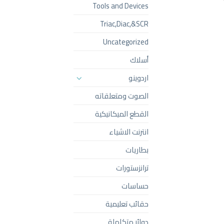
Tools and Devices
Triac,Diac,&SCR
Uncategorized
أسلاك
اردوينو
الصوت ومتعلقاته
القطع الميكانيكية
انترنت الاشياء
بطاريات
ترانزستورات
حساسات
حقائب تعليمية
دوائر متكاملة