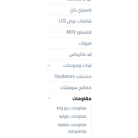
راسبيري باي
شاشات عرض LCD
فارستور MOV
فيوزات
ليد ماتريكس
ليدات وموحدات
مذبذبات Oscillators
مفاتيح سويتشات
مقاومات
مقاومات ربع واط
مقاومات ضوئية
مقاومات متغيرة
بوتنشوميتر