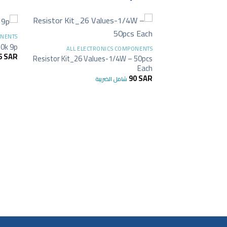
+
ONENTS
10k 9p
ALL ELECTRONICS COMPONENTS
6
SAR
Resistor Kit_26 Values-1/4W – 50pcs
Each
90
SAR
شامل الضريبة