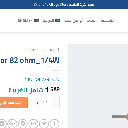
متجر القرية العلمية Scientific Village Store
الرئيسية
المتجر
تواصل معنا
العربية
ENGLISH
الرئيسية
مقاومات
/
tor 82 ohm_1/4W
SKU: QE729#427
1
SAR
شامل الضريبة
الكمية
إضافة إلى