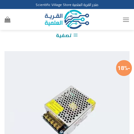
Ski
متجر القرية العلمية Scientific Village Store
t
conten
تصفية
-18%