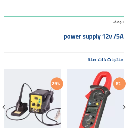
الوصف
power supply 12v /5A
منتجات ذات صلة
-29%
-8%