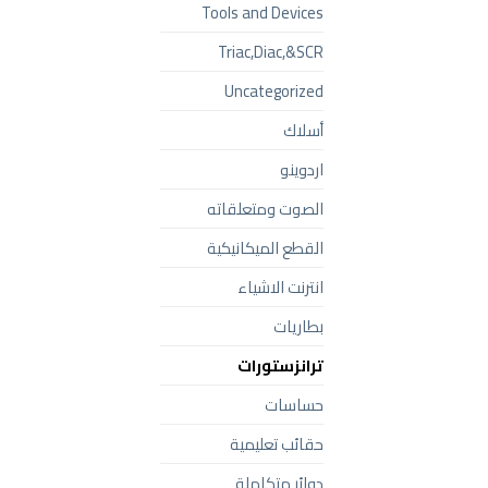
Tools and Devices
Triac,Diac,&SCR
Uncategorized
أسلاك
اردوينو
الصوت ومتعلقاته
القطع الميكانيكية
انترنت الاشياء
بطاريات
ترانزستورات
حساسات
حقائب تعليمية
دوائر متكاملة