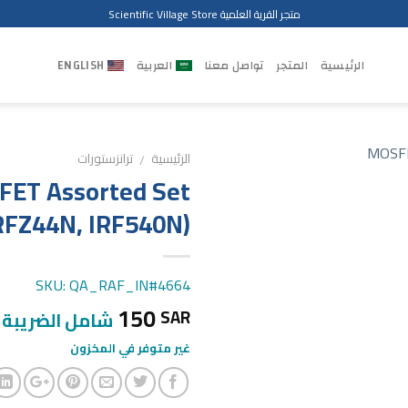
متجر القرية العلمية Scientific Village Store
الرئيسية
المتجر
تواصل معنا
العربية
ENGLISH
الرئيسية
ترانزستورات
/
ET Assorted Set
 IRFZ44N, IRF540N)
SKU: QA_RAF_IN#4664
150
SAR
شامل الضريبة
غير متوفر في المخزون