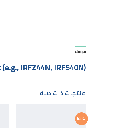
الوصف
(e.g., IRFZ44N, IRF540N)
منتجات ذات صلة
-42%