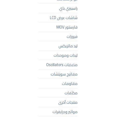
راسبيري باي
شاشات عرض LCD
فارستور MOV
فيوزات
ليد ماتريكس
ليدات وموحدات
مذبذبات Oscillators
مفاتيح سويتشات
مقاومات
مكثفات
منتجات أخرى
مواتير ودرايفرات