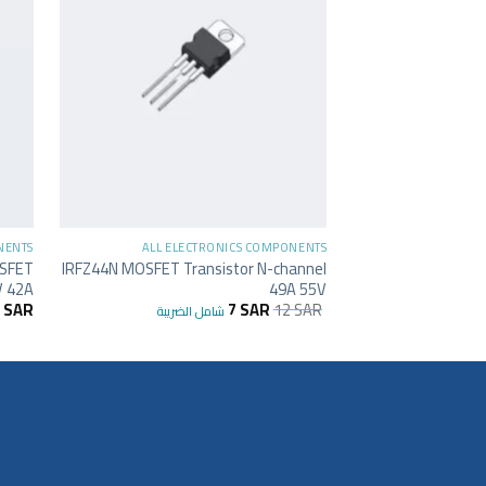
+
NENTS
ALL ELECTRONICS COMPONENTS
OSFET
IRFZ44N MOSFET Transistor N-channel
V 42A
49A 55V
8
SAR
7
SAR
12
SAR
شامل الضريبة