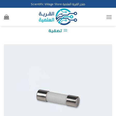
Ski
متجر القرية العلمية Scientific Village Store
t
conten
تصفية