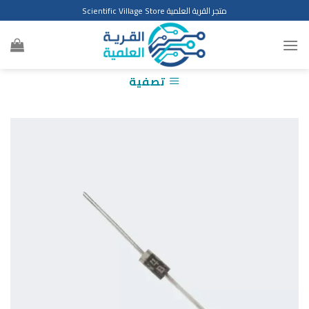
Ski
متجر القرية العلمية Scientific Village Store
t
conten
تصفية