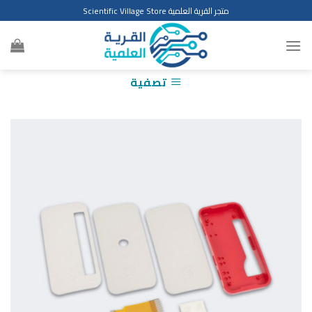
Ski
متجر القرية العلمية Scientific Village Store
t
conten
تصفية