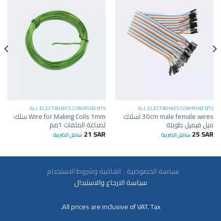
ALL ELECTRONICS COMPONENTS
ALL ELECTRONICS COMPONENTS
30cm male female wires اسلاك
Wire for Making Coils 1mm سلك
ميل فيميل طويلة
لصناعة الملفات 1مم
21
SAR
25
SAR
شامل الضريبة
شامل الضريبة
سياسة الخصوصية
اتفاقية وشروط الاستخدام
سياسة الارجاع والاستبدال
All prices are inclusive of VAT. Tax.