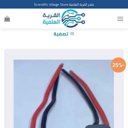
Ski
متجر القرية العلمية Scientific Village Store
t
conten
تصفية
-25%