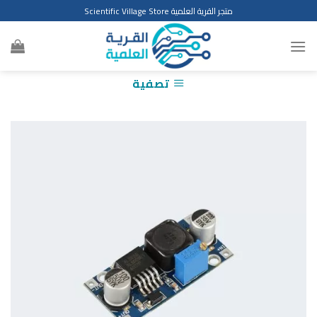
Ski
متجر القرية العلمية Scientific Village Store
t
conten
تصفية