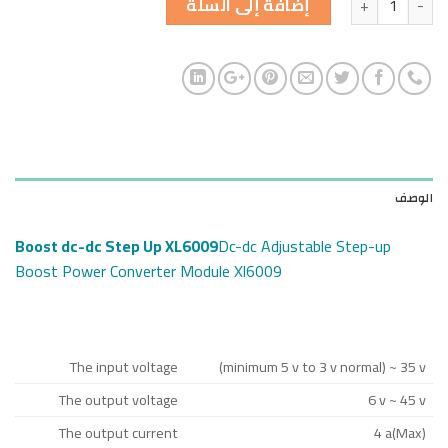
إضافة إلى السلة
الوصف
Boost dc-dc Step Up XL6009
Dc-dc Adjustable Step-up
Boost Power Converter Module Xl6009
The input voltage
(minimum 5 v to 3 v normal) ~ 35 v
The output voltage
6 v ~ 45 v
The output current
4 a(Max)