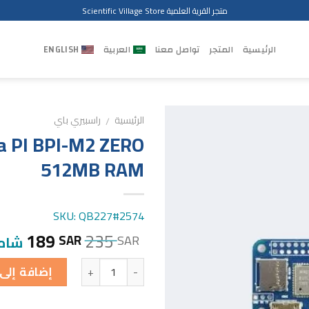
متجر القرية العلمية Scientific Village Store
الرئيسية
المتجر
تواصل معنا
العربية
ENGLISH
الرئيسية
راسبيري باي
/
 PI BPI-M2 ZERO
512MB RAM
SKU: QB227#2574
189
235
SAR
SAR
شامل
الكمية
إضافة إلى