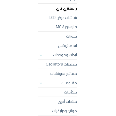
راسبيري باي
شاشات عرض LCD
فارستور MOV
فيوزات
ليد ماتريكس
ليدات وموحدات
مذبذبات Oscillators
مفاتيح سويتشات
مقاومات
مكثفات
منتجات أخرى
مواتير ودرايفرات