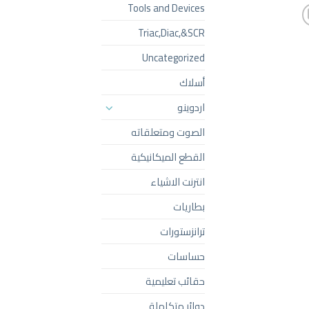
Tools and Devices
Triac,Diac,&SCR
Uncategorized
أسلاك
اردوينو
الصوت ومتعلقاته
القطع الميكانيكية
انترنت الاشياء
بطاريات
ترانزستورات
حساسات
حقائب تعليمية
دوائر متكاملة