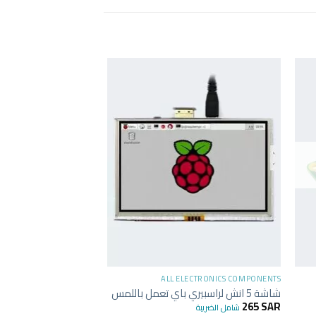
-6%
غير متوفر في
+
LECTRONICS COMPONENTS
ALL ELECTRONICS COMPONENTS
شاشة 5 انش لراسبيري باي تعمل باللمس
mouse – raspberry pi
75
SAR
80
SAR
265
SAR
شامل الضريبة
شامل ا