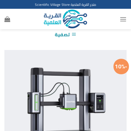
Ski
متجر القرية العلمية Scientific Village Store
t
conten
تصفية
-10%