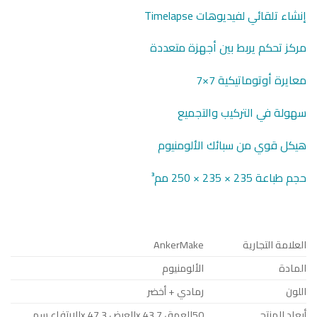
إنشاء تلقائي لفيديوهات Timelapse
مركز تحكم يربط بين أجهزة متعددة
معايرة أوتوماتيكية 7×7
سهولة في التركيب والتجميع
هيكل قوي من سبائك الألومنيوم
حجم طباعة 235 × 235 × 250 مم³
العلامة التجارية
AnkerMake
المادة
الألومنيوم
اللون
رمادي + أخضر
أبعاد المنتج
50العمق x 43,7العرض x 47,3الارتفاع سم