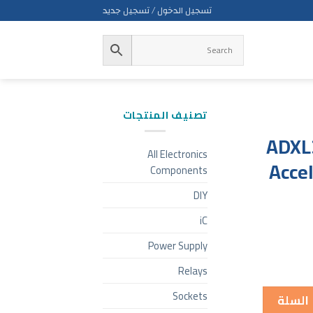
تسجيل الدخول / تسجيل جديد
تصنيف المنتجات
ADXL3
All Electronics
Acce
Components
DIY
iC
Power Supply
Relays
Sockets
 السلة