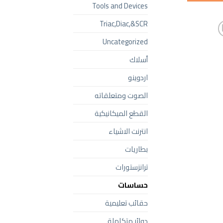
Tools and Devices
Triac,Diac,&SCR
Uncategorized
أسلاك
اردوينو
الصوت ومتعلقاته
القطع الميكانيكية
انترنت الاشياء
بطاريات
ترانزستورات
حساسات
حقائب تعليمية
دوائر متكاملة