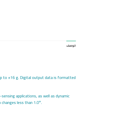
الوصف
p to ±16 g. Digital output data is formatted
lt-sensing applications, as well as dynamic
n changes less than 1.0°.