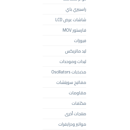
راسبيري باي
شاشات عرض LCD
فارستور MOV
فيوزات
ليد ماتريكس
ليدات وموحدات
مذبذبات Oscillators
مفاتيح سويتشات
مقاومات
مكثفات
منتجات أخرى
مواتير ودرايفرات