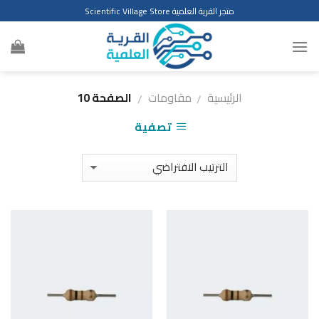
Ski
متجر القرية العلمية Scientific Village Store
t
conten
الرئيسية
مقاومات
الصفحة 10
/
/
تصفية