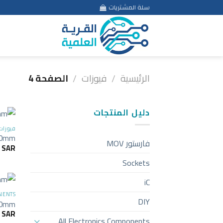
Ski
سلة المشتريات
t
conten
الرئيسية
فيوزات
الصفحة 4
/
/
دليل المنتجات
فيوزات
x30mm
فارستور MOV
4
SAR
Sockets
iC
NENTS
DIY
x20mm
2
SAR
All Electronics Components