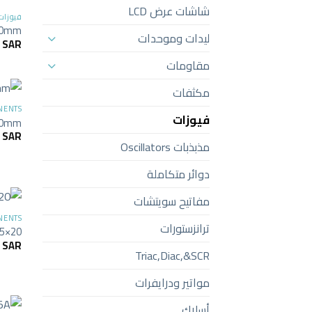
شاشات عرض LCD
فيوزات
x30mm
ليدات وموحدات
4
SAR
مقاومات
مكثفات
NENTS
فيوزات
x20mm
2
SAR
مذبذبات Oscillators
دوائر متكاملة
مفاتيح سويتشات
NENTS
ترانزستورات
 5×20
0
SAR
Triac,Diac,&SCR
مواتير ودرايفرات
أسلاك