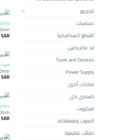
اردوينو
حساسات
NENTS
x20mm
القطع الميكانيكية
2
SAR
ليد ماتريكس
Tools and Devices
فيوزات
x30mm
Power Supply
4
SAR
منتجات أخرى
راسبيري باي
NENTS
ميكروبت
x20mm
2
SAR
الصوت ومتعلقاته
حقائب تعليمية