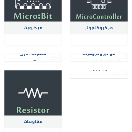
ميكروكنترولر
ميكروبت
مواتير ودرايفرات
منتجات أخرى
مكثفات
مقاومات