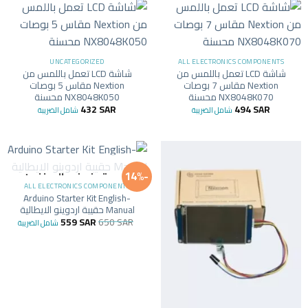
UNCATEGORIZED
ALL ELECTRONICS COMPONENTS
شاشة LCD تعمل باللمس من
شاشة LCD تعمل باللمس من
Nextion مقاس 7 بوصات
Nextion مقاس 5 بوصات
NX8048K070 محسنة
NX8048K050 محسنة
432
SAR
494
SAR
شامل الضريبة
شامل الضريبة
-14%
غير متوفر في المخزون
ALL ELECTRONICS COMPONENTS
Arduino Starter Kit English-
Manual حقيبة اردوينو الايطالية
559
SAR
650
SAR
شامل الضريبة