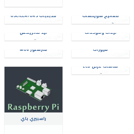
مفاتيح سويتشات
مذبذبات OSCILLATORS
ليدات وموحدات
ليد ماتريكس
فيوزات
فارستور MOV
شاشات عرض LCD
راسبيري باي