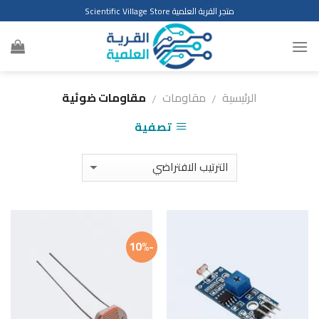
Ski
متجر القرية العلمية Scientific Village Store
t
conten
الرئيسية
مقاومات
مقاومات ضوئية
/
/
تصفية
-10%