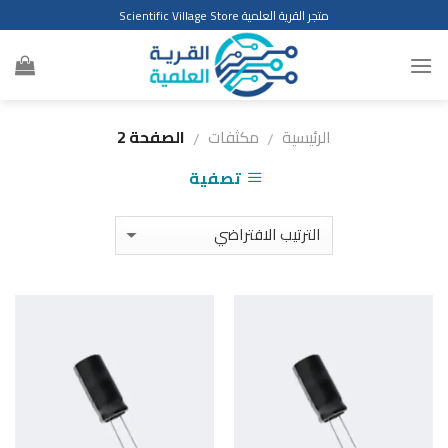
Ski
متجر القرية العلمية Scientific Village Store
t
conten
الرئيسية
مكثفات
الصفحة 2
/
/
تصفية